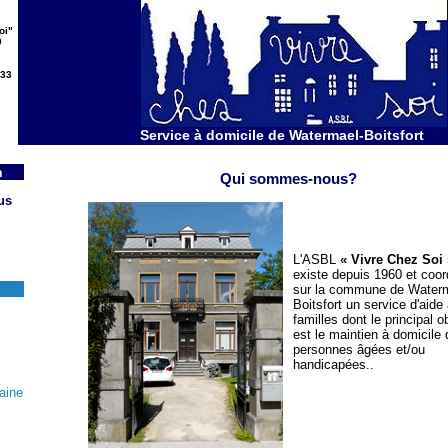
oi"
9
133
Service à domicile de Watermael-Boitsfort
n
Qui sommes-nous?
us
L'ASBL
« Vivre Chez Soi 
existe depuis 1960 et coo
sur la commune de Water
Boitsfort un service d'aide
familles dont le principal ob
est le maintien à domicile
personnes âgées et/ou
handicapées..
aine