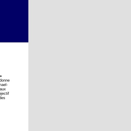
»
rdonne
mael-
 aux
jectif
 des