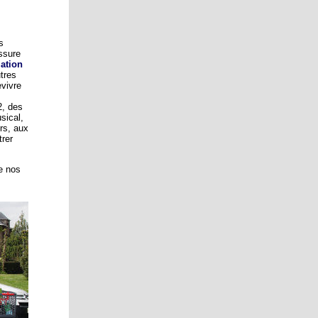
s
ssure
mation
utres
evivre
2, des
sical,
rs, aux
trer
e nos