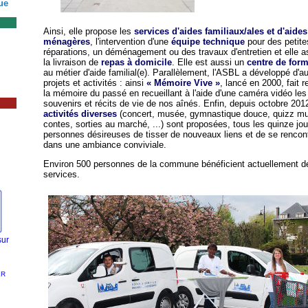
ue
Ainsi, elle propose les
services d'aides familiaux/ales et d'aides
ménagères
, l'intervention d'une
équipe technique
pour des petite
réparations, un déménagement ou des travaux d'entretien et elle a
la livraison de
repas à domicile
. Elle est aussi un
centre de for
au métier d'aide familial(e). Parallèlement, l'ASBL a développé d'a
projets et activités : ainsi
« Mémoire Vive »
, lancé en 2000, fait r
la mémoire du passé en recueillant à l'aide d'une caméra vidéo les
souvenirs et récits de vie de nos aînés. Enfin, depuis octobre 201
activités diverses
(concert, musée, gymnastique douce, quizz mu
contes, sorties au marché, ...) sont proposées, tous les quinze jou
personnes désireuses de tisser de nouveaux liens et de se rencon
dans une ambiance conviviale.
Environ 500 personnes de la commune bénéficient actuellement d
services.
sur
ER