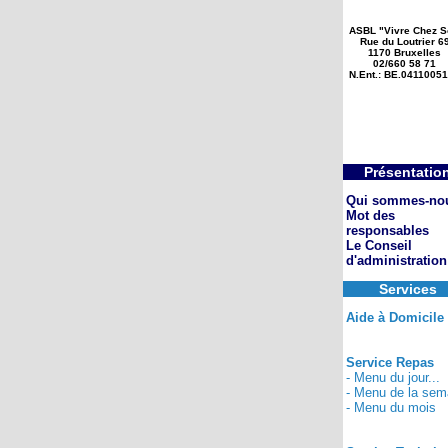
ASBL "Vivre Chez S
Rue du Loutrier 6
1170 Bruxelles
02/660 58 71
N.Ent.: BE.0411005
Présentatio
Qui sommes-no
Mot des
responsables
Le Conseil
d'administration
Services
Aide à Domicile
Service Repas
- Menu du jour...
- Menu de la sem
- Menu du mois