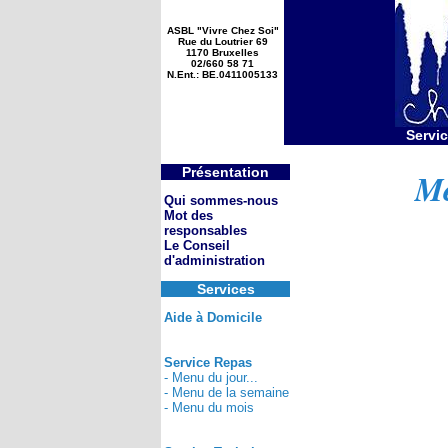
ASBL "Vivre Chez Soi"
Rue du Loutrier 69
1170 Bruxelles
02/660 58 71
N.Ent.: BE.0411005133
Servic
Présentation
Me
Qui sommes-nous
Mot des
responsables
Le Conseil
d'administration
Services
Aide à Domicile
Service Repas
- Menu du jour...
- Menu de la semaine
- Menu du mois